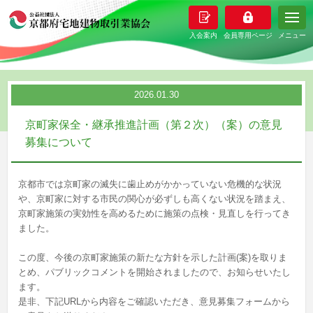
メニュー
2026.01.30
京町家保全・継承推進計画（第２次）（案）の意見
募集について
京都市では
京町家の滅失に
歯止めがかかっていない危機的な状況
や、京町家に対する市民の関心が
必ずしも高くない状況を踏まえ、
京町家施策の実効性を高めるために施策の点検・見直しを行ってき
ました。
この度、今後の京町家施策の新たな方針を示した計画(案)を取りま
とめ、パブリックコメントを開始されましたので、お知らせいたし
ます。
是非、下記URLから内容をご確認いただき、意見募集フォームから