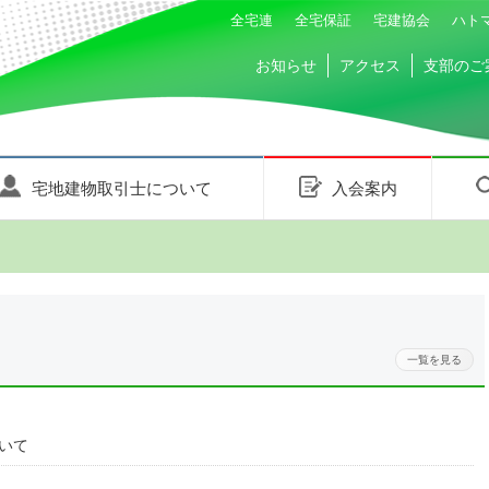
全宅連
全宅保証
宅建協会
ハト
お知らせ
アクセス
支部のご
宅地建物取引士について
入会案内
一覧を見る
いて