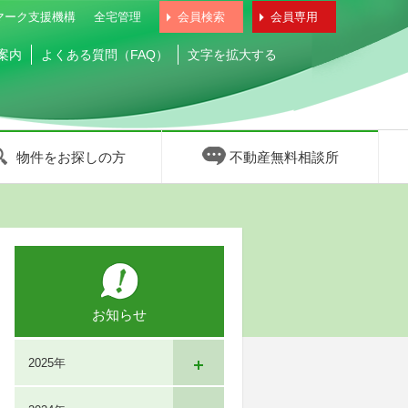
マーク支援機構
全宅管理
会員検索
会員専用
案内
よくある質問（FAQ）
文字を拡大する
物件をお探しの方
不動産無料相談所
お知らせ
2025年