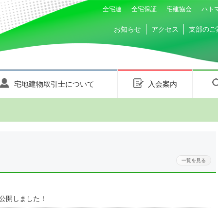
全宅連
全宅保証
宅建協会
ハト
お知らせ
アクセス
支部のご
宅地建物取引士について
入会案内
一覧を見る
を公開しました！