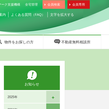
マーク支援機構
全宅管理
会員検索
会員専用
案内
よくある質問（FAQ）
文字を拡大する
物件をお探しの方
不動産無料相談所
お知らせ
2025年