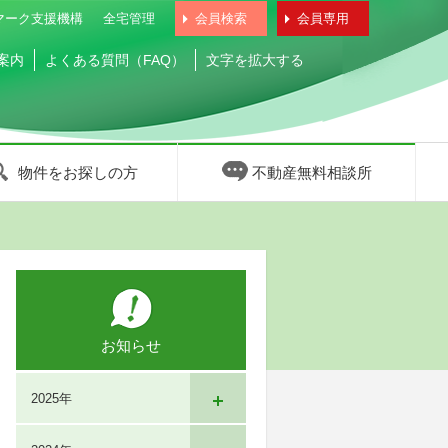
マーク支援機構
全宅管理
会員検索
会員専用
案内
よくある質問（FAQ）
文字を拡大する
物件をお探しの方
不動産無料相談所
お知らせ
2025年