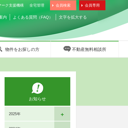
マーク支援機構
全宅管理
会員検索
会員専用
案内
よくある質問（FAQ）
文字を拡大する
物件をお探しの方
不動産無料相談所
お知らせ
2025年