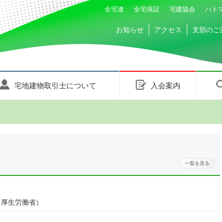
全宅連
全宅保証
宅建協会
ハト
お知らせ
アクセス
支部のご
宅地建物取引士について
入会案内
一覧を見る
（厚生労働省）