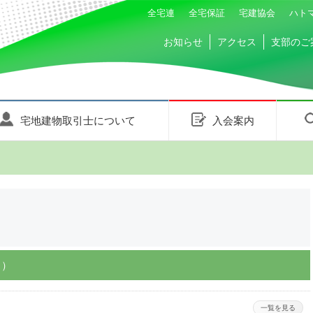
全宅連
全宅保証
宅建協会
ハト
お知らせ
アクセス
支部のご
宅地建物取引士について
入会案内
月）
一覧を見る