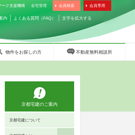
マーク支援機構
全宅管理
会員検索
会員専用
案内
よくある質問（FAQ）
文字を拡大する
物件をお探しの方
不動産無料相談所
京都宅建のご案内
京都宅建について